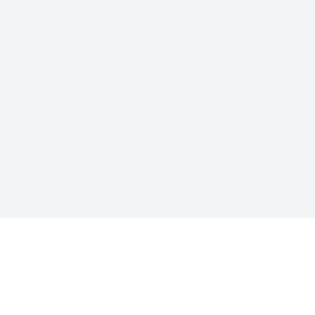
Footer
TuttoVolantini