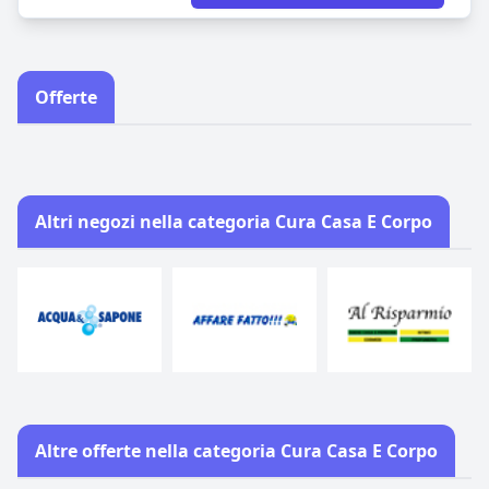
Offerte
Altri negozi nella categoria Cura Casa E Corpo
Altre offerte nella categoria Cura Casa E Corpo