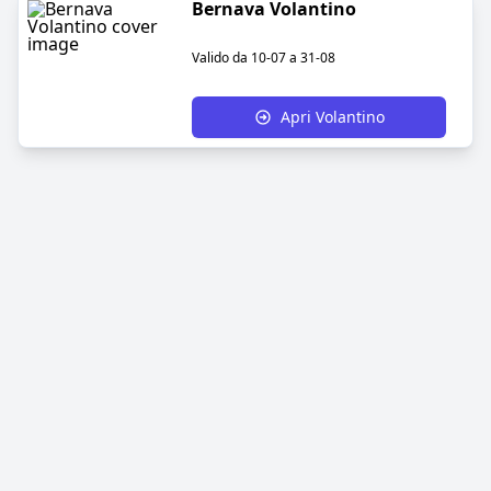
Bernava Volantino
Valido da 10-07 a 31-08
Apri Volantino