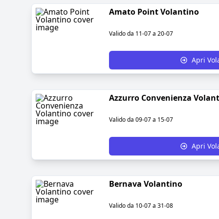
Amato Point Volantino
Valido da 11-07 a 20-07
Apri Vol
Azzurro Convenienza Volan
Valido da 09-07 a 15-07
Apri Vol
Bernava Volantino
Valido da 10-07 a 31-08