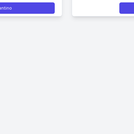
antino