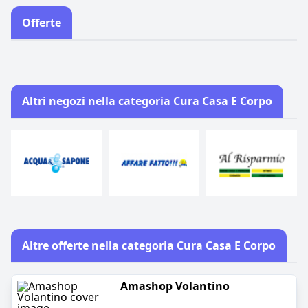
Offerte
Altri negozi nella categoria Cura Casa E Corpo
Altre offerte nella categoria Cura Casa E Corpo
Amashop Volantino