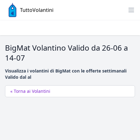
TuttoVolantini
BigMat Volantino Valido da 26-06 a
14-07
Visualizza i volantini di BigMat con le offerte settimanali
Valido dal al
« Torna ai Volantini