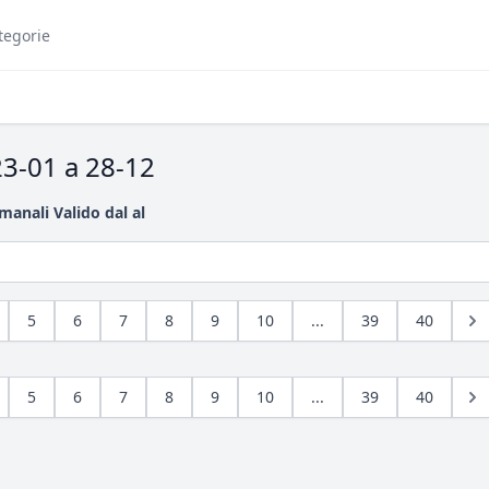
tegorie
23-01 a 28-12
imanali Valido dal al
5
6
7
8
9
10
...
39
40
5
6
7
8
9
10
...
39
40