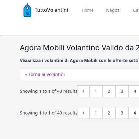
TuttoVolantini
Home
Negozi
Ca
Agora Mobili Volantino Valido da 
Visualizza i volantini di Agora Mobili con le offerte sett
« Torna ai Volantini
Showing
1
to
1
of
40
results
1
2
3
4
Showing
1
to
1
of
40
results
1
2
3
4