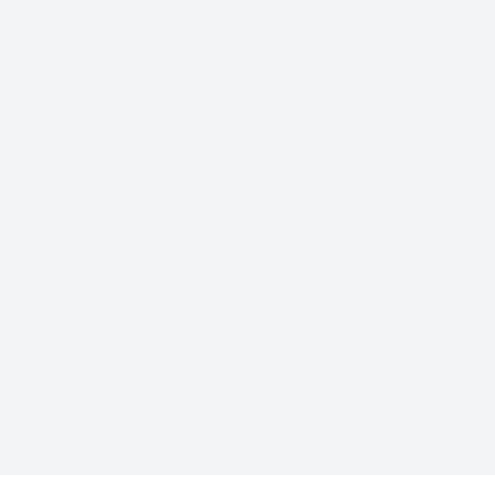
Footer