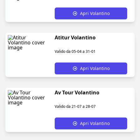
Apri Volantino
Atitur Volantino
Valido da 05-04 a 31-01
Apri Volantino
Av Tour Volantino
Valido da 21-07 a 28-07
Apri Volantino